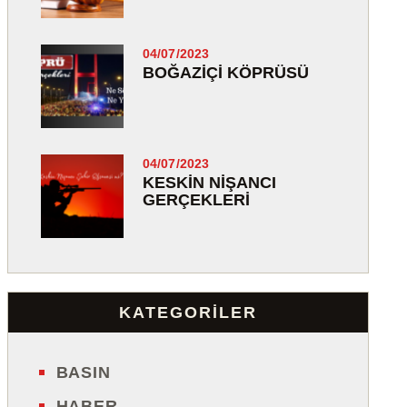
04/07/2023
BOĞAZIÇI KÖPRÜSÜ
04/07/2023
KESKIN NIŞANCI
GERÇEKLERI
KATEGORİLER
BASIN
HABER