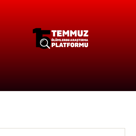
ANASAYFA
HAKKIMIZDA
ÇÖZÜLEN
OLAYLAR
251 İSIM
BASINDA
PLATFORM
VIDEO GALERİ