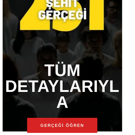
TÜM
DETAYLARIYL
A
GERÇEĞİ ÖĞREN