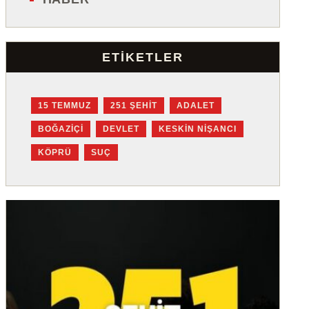
ETIKETLER
15 TEMMUZ
251 ŞEHIT
ADALET
BOĞAZIÇI
DEVLET
KESKIN NIŞANCI
KÖPRÜ
SUÇ