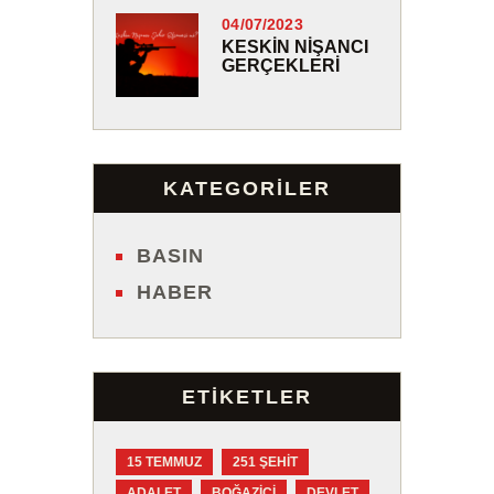
04/07/2023
KESKIN NIŞANCI
GERÇEKLERI
KATEGORİLER
BASIN
HABER
ETIKETLER
15 TEMMUZ
251 ŞEHIT
ADALET
BOĞAZIÇI
DEVLET