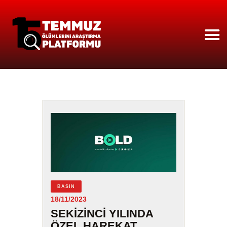
ANASAYFA
HAKKIMIZDA
ÇÖZÜLEN OLAYLAR
251 İSIM
BASIN
BASINDA PLATFORM
18/11/2023
VIDEO GALERİ
SEKIZINCI YILINDA
ÖZEL HAREKAT