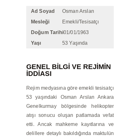
İLETIŞIM
Ad Soyad
Osman Arslan
Mesleği
Emekli/Tesisatçı
Doğum Tarihi
01/01/1963
Yaşı
53 Yaşında
GENEL BİLGİ VE REJIMIN
IDDIASI
Rejim medyasına göre emekli tesisatçı
53 yaşındaki Osman Arslan Ankara
Genelkurmay bölgesinde helikopter
atışı sonucu oluşan patlamada vefat
etti. Ancak mahkeme kayıtlarına ve
delillere detaylı bakıldığında maktulün