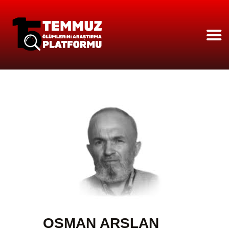
ANASAYFA
HAKKIMIZDA
ÇÖZÜLEN OLAYLAR
251 İSIM
BASINDA PLATFORM
VIDEO GALERİ
OSMAN ARSLAN