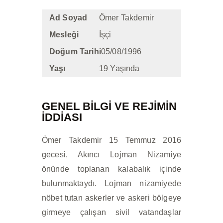
İLETIŞIM
Ad Soyad
Ömer Takdemir
Mesleği
İşçi
Doğum Tarihi
05/08/1996
Yaşı
19 Yaşında
GENEL BİLGİ VE REJIMIN
IDDIASI
Ömer Takdemir 15 Temmuz 2016
gecesi, Akıncı Lojman Nizamiye
önünde toplanan kalabalık içinde
bulunmaktaydı. Lojman nizamiyede
nöbet tutan askerler ve askeri bölgeye
girmeye çalışan sivil vatandaşlar