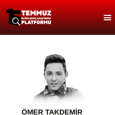
ANASAYFA
HAKKIMIZDA
ÇÖZÜLEN OLAYLAR
251 İSIM
BASINDA PLATFORM
VIDEO GALERİ
ÖMER TAKDEMIR