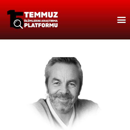
ANASAYFA
HAKKIMIZDA
ÇÖZÜLEN OLAYLAR
251 İSIM
BASINDA PLATFORM
VIDEO GALERİ