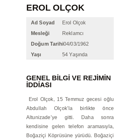
İLETIŞIM
EROL OLÇOK
Ad Soyad
Erol Olçok
Mesleği
Reklamcı
Doğum Tarihi
04/03/1962
Yaşı
54 Yaşında
GENEL BİLGİ VE REJIMIN
IDDIASI
Erol Olçok, 15 Temmuz gecesi oğlu
Abdullah Olçok’la birlikte önce
Altunizade’ye gitti. Daha sonra
kendisine gelen telefon aramasıyla,
Boğaziçi Köprüsüne yürüdü. Boğaziçi