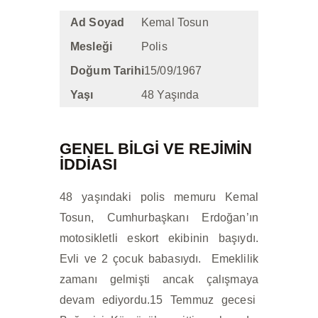
İLETIŞIM
Ad Soyad
Kemal Tosun
Mesleği
Polis
Doğum Tarihi
15/09/1967
Yaşı
48 Yaşında
GENEL BİLGİ VE REJIMIN
IDDIASI
48 yaşındaki polis memuru Kemal
Tosun, Cumhurbaşkanı Erdoğan’ın
motosikletli eskort ekibinin başıydı.
Evli ve 2 çocuk babasıydı. Emeklilik
zamanı gelmişti ancak çalışmaya
devam ediyordu.15 Temmuz gecesi