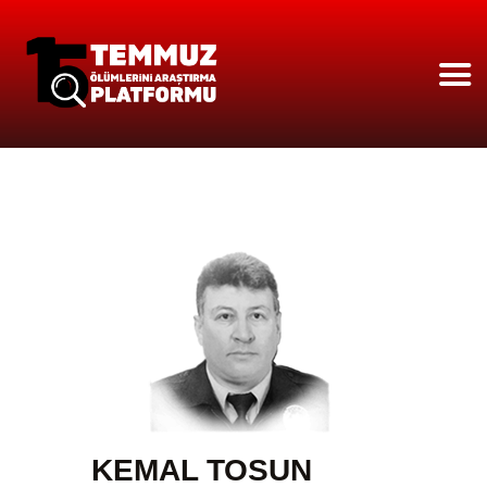
ANASAYFA
HAKKIMIZDA
ÇÖZÜLEN OLAYLAR
251 İSIM
BASINDA PLATFORM
VIDEO GALERİ
KEMAL TOSUN