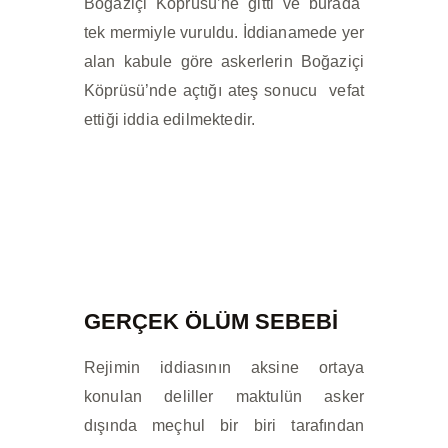
Boğaziçi Köprüsü’ne gitti ve burada
tek mermiyle vuruldu. İddianamede yer
alan kabule göre askerlerin Boğaziçi
Köprüsü’nde açtığı ateş sonucu vefat
ettiği iddia edilmektedir.
GERÇEK ÖLÜM SEBEBİ
Rejimin iddiasının aksine ortaya
konulan deliller maktulün asker
dışında meçhul bir biri tarafından