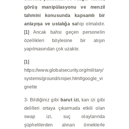
görüş manipülasyonu ve menzil
tahmini konusunda kapsamlı bir
anlayışa ve ustalığa sa
hip olmalıdır.
[1]
Ancak bahsi geçen personelin
özellikleri böylesine bir atışın
yapılmasından çok uzaktır.
[1]
https://www.globalsecurity.org/military/
systems/ground/sniper.htm#google_vi
gnette
3- Bildiğiniz gibi
barut izi,
kan izi gibi
delilleri ortaya çıkarmada etkili olan
swap izi, suç olaylarında
şüphelilerden alınan örneklerle